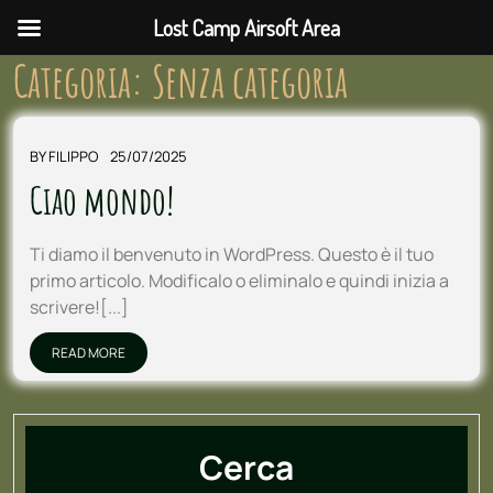
Lost Camp Airsoft Area
Categoria:
Senza categoria
BY
FILIPPO
25/07/2025
Ciao mondo!
Ti diamo il benvenuto in WordPress. Questo è il tuo
primo articolo. Modificalo o eliminalo e quindi inizia a
scrivere![...]
READ MORE
Cerca