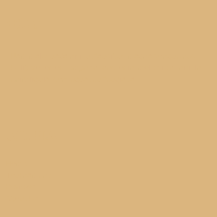
About Us
Nam malesuada nisi, ut faucibus magna congue nec.
Ut libero tortor, tempus at auctor in, molestie at nisi. In
enim ligula, consequat eu feugiat a.
Useful Links
Home
Tournaments
Reviews
About Us