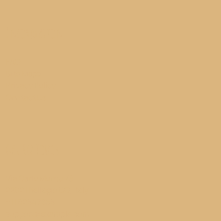
Information
FAQ
Site Maps
Privacy Policy
Contact Us
Get In Touch
Via Carlo Montù 78
22021 Bellagio CO, Italy
+11 6254 7855
support@example.com